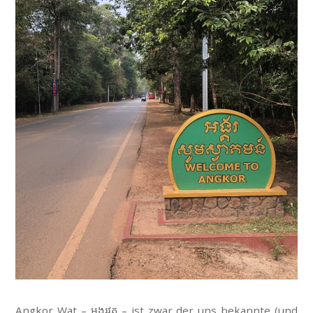
Angkor Wat –
អង្គរវត្
– ist zwar der uns bekannte (und