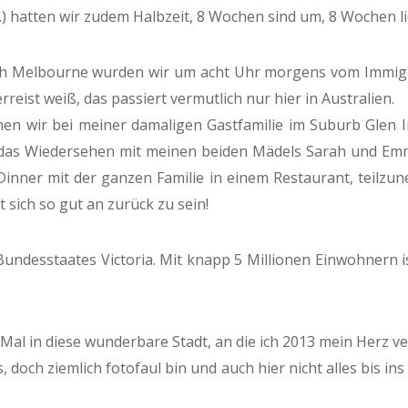
.) hatten wir zudem Halbzeit, 8 Wochen sind um, 8 Wochen l
ach Melbourne wurden wir um acht Uhr morgens vom Immig
eist weiß, das passiert vermutlich nur hier in Australien.
n wir bei meiner damaligen Gastfamilie im Suburb Glen I
uf das Wiedersehen mit meinen beiden Mädels Sarah und E
, Dinner mit der ganzen Familie in einem Restaurant, teil
t sich so gut an zurück zu sein!
Bundesstaates Victoria. Mit knapp 5 Millionen Einwohnern 
al in diese wunderbare Stadt, an die ich 2013 mein Herz ve
doch ziemlich fotofaul bin und auch hier nicht alles bis in