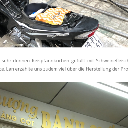
n sehr dünnen Reispfannkuchen gefüllt mit Schweinefleisc
uce. Lan erzählte uns zudem viel über die Herstellung der P