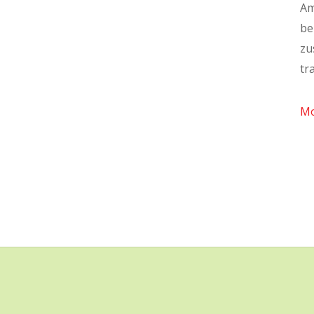
Am
be
zu
tr
M